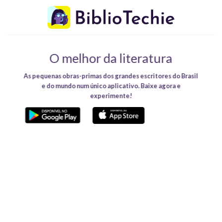
Skip
to
content
O melhor da literatura
As pequenas obras-primas dos grandes escritores do Brasil
e do mundo num único aplicativo. Baixe agora e
experimente!