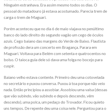
Ninguém estranhava. Era assim mesmo todos os dias. O
pessoal do matadouro já estava acostumado. Parecia trem de
carga o trem de Maguari.
Porém aconteceu que no dia 6 de maio viajava no penúltimo
banco do lado direito do segundo vagão um cego de óculos
azuis. Cego baiano das margens do Verde de Baixo. Flautista
de profissão dera um concerto em Bragança. Parara em
Maguari. Voltava para Belém com setenta e quatrocentos no
bolso. O taioca guia dele só dava uma folga no bocejo para
cuspir.
Baiano velho estava contente. Primeiro deu uma cotovelada
no secretário e puxou conversa. Puxou à toa porque não veio
nada. Então principiou a assobiar. Assobiou uma valsa (dessas
que vão subindo, vão subindo e depois descendo, vêm
descendo), uma polca, um pedaço do Trovador. Ficou quieto
uns tempos. De repente deu uma coisa nele. Perguntou para o