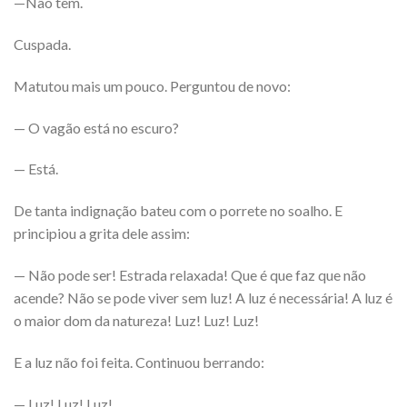
—Não tem.
Cuspada.
Matutou mais um pouco. Perguntou de novo:
— O vagão está no escuro?
— Está.
De tanta indignação bateu com o porrete no soalho. E
principiou a grita dele assim:
— Não pode ser! Estrada relaxada! Que é que faz que não
acende? Não se pode viver sem luz! A luz é necessária! A luz é
o maior dom da natureza! Luz! Luz! Luz!
E a luz não foi feita. Continuou berrando:
— Luz! Luz! Luz!